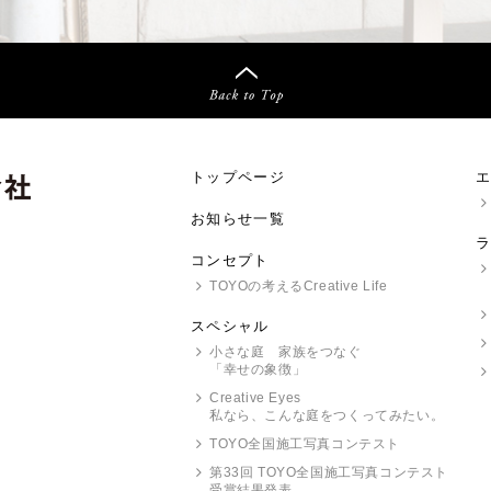
トップページ
お知らせ一覧
コンセプト
TOYO
の考えるCreative Life
スペシャル
小さな庭 家族をつなぐ
「幸せの象徴」
Creative Eyes
私なら、こんな庭をつくってみたい。
TOYO
全国施工写真コンテスト
第33回
TOYO
全国施工写真コンテスト
受賞結果発表