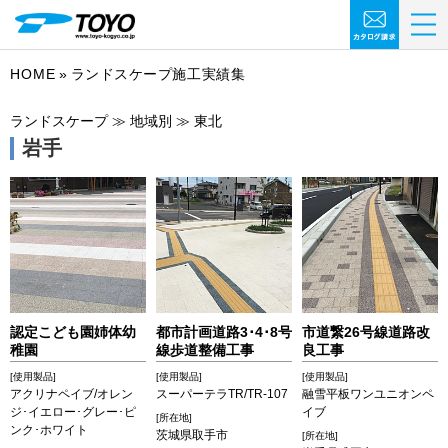
HOME
ランドスケープ施工実績集
ランドスケープ ≫ 地域別 ≫ 東北
岩手
認定こども園姉体幼
都市計画道路3･4･8号
市道繋26号線道路改
稚園
線歩道整備工事
良工事
[使用製品]
[使用製品]
[使用製品]
アクリナペイブ/オレン
スーパーテラTR/TR-107
融雪平板ワンユニオンペ
ジ･イエロー･グレー･ピ
イブ
[所在地]
ンク･ホワイト
茨城県取手市
[所在地]